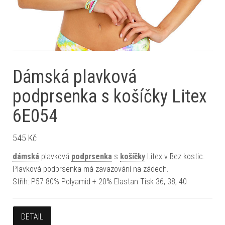
Dámská plavková
podprsenka s košíčky Litex
6E054
545
Kč
dámská
plavková
podprsenka
s
košíčky
Litex v Bez kostic.
Plavková podprsenka má zavazování na zádech.
Střih: P57 80% Polyamid + 20% Elastan Tisk 36, 38, 40
DETAIL