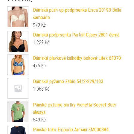
Dámská push-up podprsenka Lisca 20193 Bella
šampáňo
979
Kč
Dámská podprsenka Parfait Casey 2801 černá
1 229
Kč
Dámské plavkové kalhotky bokové Litex 6F070
475
Kč
Dámské pyžamo Fabio 54/2-229/103
1 068
Kč
Pánské pyžamo šortky Vienetta Secret Beer
always
549
Kč
Pánské triko Emporio Armani EM000384