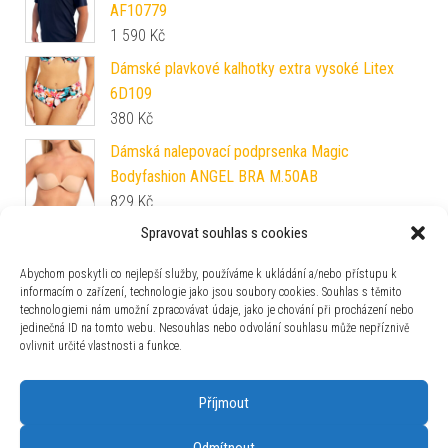
AF10779
1 590
Kč
Dámské plavkové kalhotky extra vysoké Litex
6D109
380
Kč
Dámská nalepovací podprsenka Magic
Bodyfashion ANGEL BRA M.50AB
829
Kč
Spravovat souhlas s cookies
Dámské plavkové kalhotky string bokové Litex
50553
Abychom poskytli co nejlepší služby, používáme k ukládání a/nebo přístupu k
525
Kč
informacím o zařízení, technologie jako jsou soubory cookies. Souhlas s těmito
technologiemi nám umožní zpracovávat údaje, jako je chování při procházení nebo
Dámské domácí šaty s tříčtvrtečním rukávem
jedinečná ID na tomto webu. Nesouhlas nebo odvolání souhlasu může nepříznivě
Vienetta Secret Puntík
ovlivnit určité vlastnosti a funkce.
499
Kč
Příjmout
Odmítnout