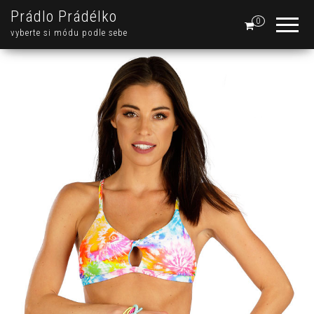
Prádlo Prádélko
0
vyberte si módu podle sebe