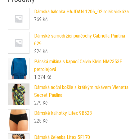
Dámská halenka HAJDAN 1206_02 rolák viskóza
769
Kč
Dámské samodržící punčochy Gabriella Puntina
629
224
Kč
Pánská mikina s kapucí Calvin Klein NM2353E
petrolejová
1 374
Kč
Dámská noční košile s krátkým rukávem Vienetta
Secret Paulína
279
Kč
Dámské kalhotky Litex 9B523
225
Kč
Dámská čelenka Litex 5F170