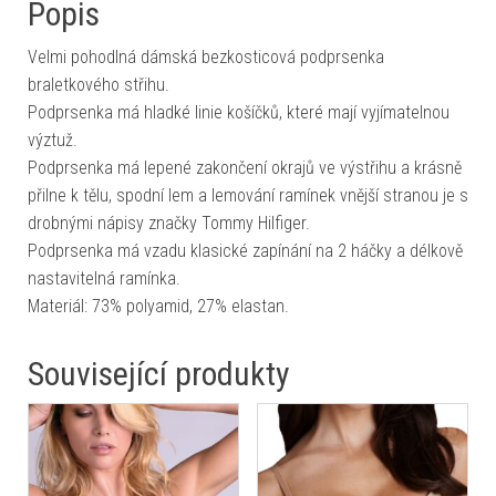
Popis
Velmi pohodlná dámská bezkosticová podprsenka
braletkového střihu.
Podprsenka má hladké linie košíčků, které mají vyjímatelnou
výztuž.
Podprsenka má lepené zakončení okrajů ve výstřihu a krásně
přilne k tělu, spodní lem a lemování ramínek vnější stranou je s
drobnými nápisy značky Tommy Hilfiger.
Podprsenka má vzadu klasické zapínání na 2 háčky a délkově
nastavitelná ramínka.
Materiál: 73% polyamid, 27% elastan.
Související produkty