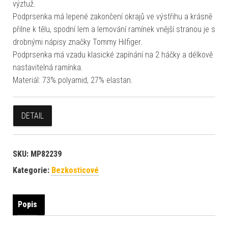
výztuž.
Podprsenka má lepené zakončení okrajů ve výstřihu a krásně
přilne k tělu, spodní lem a lemování ramínek vnější stranou je s
drobnými nápisy značky Tommy Hilfiger.
Podprsenka má vzadu klasické zapínání na 2 háčky a délkově
nastavitelná ramínka.
Materiál: 73% polyamid, 27% elastan.
DETAIL
SKU:
MP82239
Kategorie:
Bezkosticové
Popis