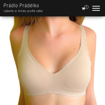
Prádlo Prádélko
0
vyberte si módu podle sebe