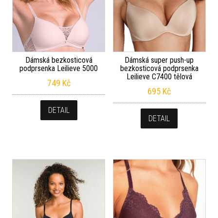
Dámská bezkosticová
Dámská super push-up
podprsenka Leilieve 5000
bezkosticová podprsenka
Leilieve C7400 tělová
749
Kč
695
Kč
DETAIL
DETAIL