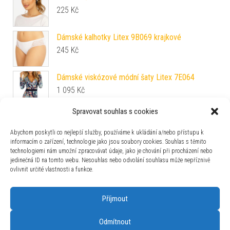
225
Kč
Dámské kalhotky Litex 9B069 krajkové
245
Kč
Dámské viskózové módní šaty Litex 7E064
1 095
Kč
Spravovat souhlas s cookies
Pánské kalhoty sportovní Litex 9C352
1 445
Kč
Abychom poskytli co nejlepší služby, používáme k ukládání a/nebo přístupu k
informacím o zařízení, technologie jako jsou soubory cookies. Souhlas s těmito
technologiemi nám umožní zpracovávat údaje, jako je chování při procházení nebo
Dětské pyžamo dlouhé Vienetta Secret Sova
jedinečná ID na tomto webu. Nesouhlas nebo odvolání souhlasu může nepříznivě
329
Kč
ovlivnit určité vlastnosti a funkce.
Příjmout
Odmítnout