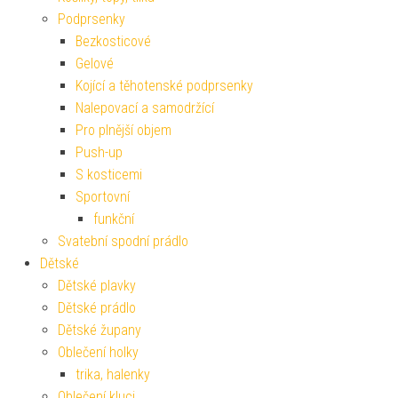
Podprsenky
Bezkosticové
Gelové
Kojící a těhotenské podprsenky
Nalepovací a samodržící
Pro plnější objem
Push-up
S kosticemi
Sportovní
funkční
Svatební spodní prádlo
Dětské
Dětské plavky
Dětské prádlo
Dětské župany
Oblečení holky
trika, halenky
Oblečení kluci