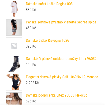
Dámská noční košile Regina 003
839
Kč
Pánské šortkové pyžamo Vienetta Secret Opice
459
Kč
Dámské tričko Risveglia 1026
398
Kč
Dámské či pánské outdoor ponožky Litex 9A032
145
Kč
Elegantní dámské plavky Self 1069N6 19 Monaco
2 202
Kč
Dámská podprsenka Litex 9B063 Flexicup
695
Kč