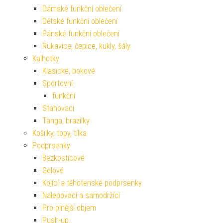
Dámské funkční oblečení
Dětské funkční oblečení
Pánské funkční oblečení
Rukavice, čepice, kukly, šály
Kalhotky
Klasické, bokové
Sportovní
funkční
Stahovací
Tanga, brazilky
Košilky, topy, tílka
Podprsenky
Bezkosticové
Gelové
Kojící a těhotenské podprsenky
Nalepovací a samodržící
Pro plnější objem
Push-up