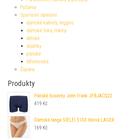
Pyžama
Sportovní oblečení
dámské kalhoty, leggins
dámské trika, mikiny
dětské
doplňky
pánské
těhotenské
Župany
Produkty
Pánské boxerky John Frank JFBJACQ22
419
Kč
Dámská tanga SIELEI 5103 tělová LASER
169
Kč