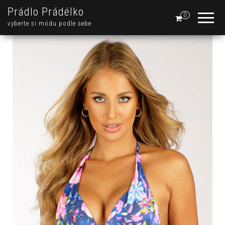
Prádlo Prádélko
0
vyberte si módu podle sebe