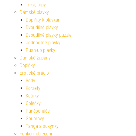
Trika, topy
Dámské plavky
Doplňky k plavkám
Dvoudílné plavky
Dvoudílné plavky puzzle
Jednodílné plavky
Push-up plavky
Dámské župany
Doplňky
Erotické prádlo
Body
Korzety
Košilky
Oblečky
Punčocháče
Soupravy
Tanga a sukýnky
Funkční oblečení