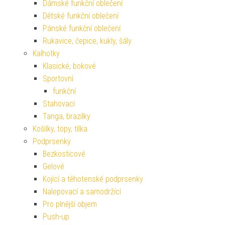
Dámské funkční oblečení
Dětské funkční oblečení
Pánské funkční oblečení
Rukavice, čepice, kukly, šály
Kalhotky
Klasické, bokové
Sportovní
funkční
Stahovací
Tanga, brazilky
Košilky, topy, tílka
Podprsenky
Bezkosticové
Gelové
Kojící a těhotenské podprsenky
Nalepovací a samodržící
Pro plnější objem
Push-up