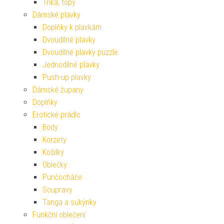
Trika, topy
Dámské plavky
Doplňky k plavkám
Dvoudílné plavky
Dvoudílné plavky puzzle
Jednodílné plavky
Push-up plavky
Dámské župany
Doplňky
Erotické prádlo
Body
Korzety
Košilky
Oblečky
Punčocháče
Soupravy
Tanga a sukýnky
Funkční oblečení