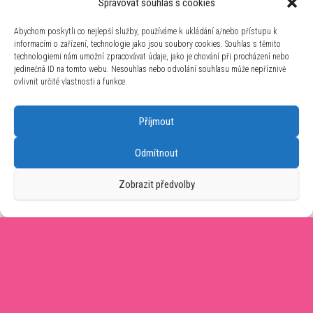
Spravovat souhlas s cookies
Abychom poskytli co nejlepší služby, používáme k ukládání a/nebo přístupu k
Dámské šaty GUESS Laurene V6RK08 modré
informacím o zařízení, technologie jako jsou soubory cookies. Souhlas s těmito
2 980
Kč
technologiemi nám umožní zpracovávat údaje, jako je chování při procházení nebo
jedinečná ID na tomto webu. Nesouhlas nebo odvolání souhlasu může nepříznivě
ovlivnit určité vlastnosti a funkce.
Dívčí plavky Litex 6G409 6G410
890
Kč
Příjmout
Dámské hnědé kalhoty Litex 5E216
Odmítnout
885
Kč
Zobrazit předvolby
Dámské francouzské kalhotky 52/1-15/D140
FABIO
149
Kč
Používáme WordPress (v češtině).
|
Šablona: Bulk Shop
| ACIT