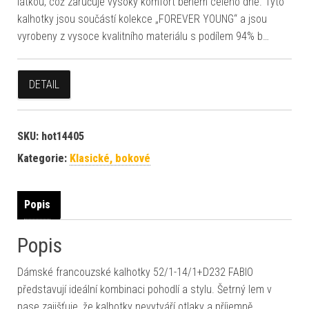
látkou, což zaručuje vysoký komfort během celého dne. Tyto
kalhotky jsou součástí kolekce „FOREVER YOUNG“ a jsou
vyrobeny z vysoce kvalitního materiálu s podílem 94% b…
DETAIL
SKU:
hot14405
Kategorie:
Klasické, bokové
Popis
Popis
Dámské francouzské kalhotky 52/1-14/1+D232 FABIO
představují ideální kombinaci pohodlí a stylu. Šetrný lem v
pase zajišťuje, že kalhotky nevytváří otlaky a příjemně