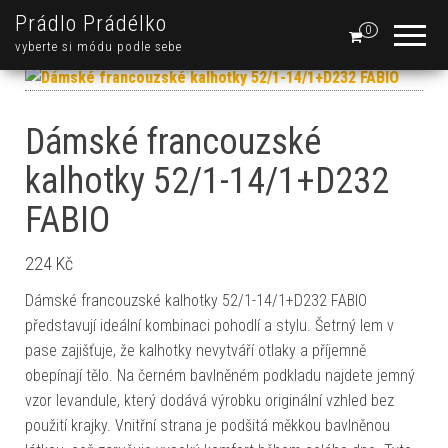
Prádlo Prádélko
0
vyberte si módu podle sebe
Dámské francouzské
kalhotky 52/1-14/1+D232
FABIO
224
Kč
Dámské francouzské kalhotky 52/1-14/1+D232 FABIO
představují ideální kombinaci pohodlí a stylu. Šetrný lem v
pase zajišťuje, že kalhotky nevytváří otlaky a příjemně
obepínají tělo. Na černém bavlněném podkladu najdete jemný
vzor levandule, který dodává výrobku originální vzhled bez
použití krajky. Vnitřní strana je podšitá měkkou bavlněnou