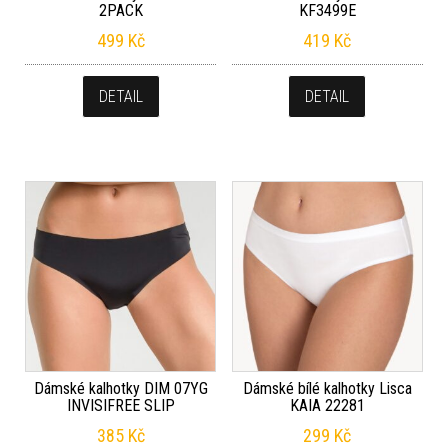
2PACK
KF3499E
499
Kč
419
Kč
DETAIL
DETAIL
Dámské kalhotky DIM 07YG
Dámské bílé kalhotky Lisca
INVISIFREE SLIP
KAIA 22281
385
Kč
299
Kč