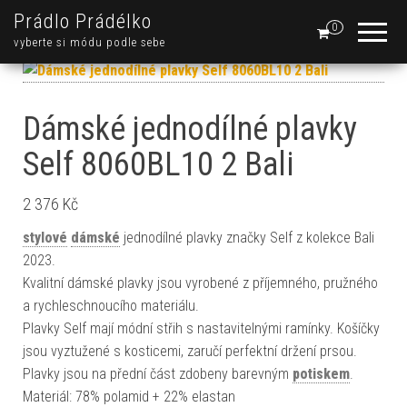
Prádlo Prádélko
0
vyberte si módu podle sebe
Dámské jednodílné plavky
Self 8060BL10 2 Bali
2 376
Kč
stylové
dámské
jednodílné plavky značky Self z kolekce Bali
2023.
Kvalitní dámské plavky jsou vyrobené z příjemného, pružného
a rychleschnoucího materiálu.
Plavky Self mají módní střih s nastavitelnými ramínky. Košíčky
jsou vyztužené s kosticemi, zaručí perfektní držení prsou.
Plavky jsou na přední část zdobeny barevným
potiskem
.
Materiál: 78% polamid + 22% elastan