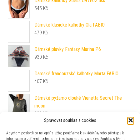
Dámské kalhotky Guess O97E02 tisk
545
Kč
Dámské klasické kalhotky Ola FABIO
479
Kč
Dámské plavky Fantasy Marina P6
930
Kč
Dámské francouzské kalhotky Marta FABIO
407
Kč
Dámské pyžamo dlouhé Vienetta Secret The
moon
389
Kč
Spravovat souhlas s cookies
Dámská podprsenka TIMO Wisteria 42851
1 650
Kč
Abychom poskytli co nejlepší služby, používáme k ukládání a/nebo přístupu k
informacím o zařízení, technologie jako jsou soubory cookies. Souhlas s těmito