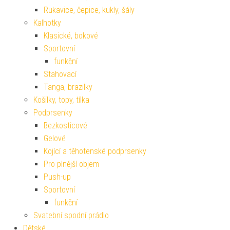
Rukavice, čepice, kukly, šály
Kalhotky
Klasické, bokové
Sportovní
funkční
Stahovací
Tanga, brazilky
Košilky, topy, tílka
Podprsenky
Bezkosticové
Gelové
Kojící a těhotenské podprsenky
Pro plnější objem
Push-up
Sportovní
funkční
Svatební spodní prádlo
Dětské