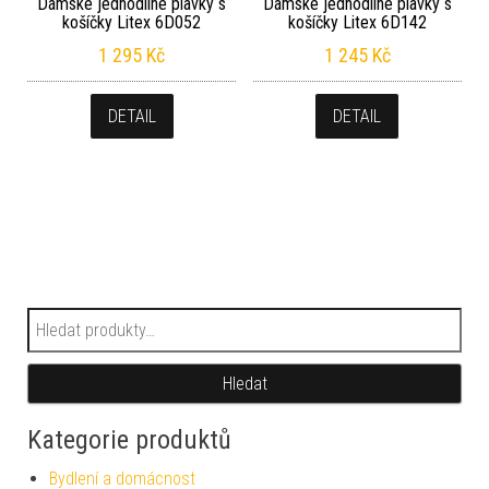
Dámské jednodílné plavky s
Dámské jednodílné plavky s
košíčky Litex 6D052
košíčky Litex 6D142
1 295
Kč
1 245
Kč
DETAIL
DETAIL
Hledat:
Hledat
Kategorie produktů
Bydlení a domácnost