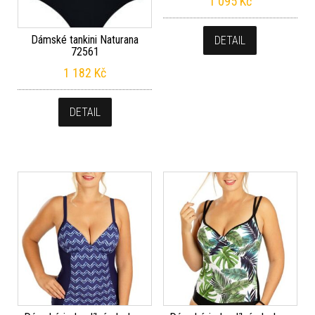
1 095
Kč
Dámské tankini Naturana
DETAIL
72561
1 182
Kč
DETAIL