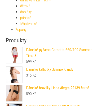
dámské trika, mikiny
dětské
doplňky
pánské
těhotenské
Župany
Produkty
Dámské pyžamo Cornette 660/109 Summer
Time 3
599
Kč
Dámské kalhotky Julimex Candy
315
Kč
Dámské brazilky Lisca Alegra 22139 černé
590
Kč