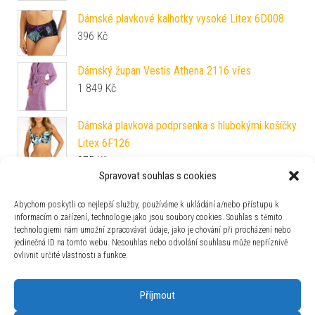
Dámské plavkové kalhotky vysoké Litex 6D008
396
Kč
Dámský župan Vestis Athena 2116 vřes
1 849
Kč
Dámská plavková podprsenka s hlubokými košíčky
Litex 6F126
875
Kč
Spravovat souhlas s cookies
Pánské pyžamo šortky Vienetta Secret Henry
529
Kč
Abychom poskytli co nejlepší služby, používáme k ukládání a/nebo přístupu k
informacím o zařízení, technologie jako jsou soubory cookies. Souhlas s těmito
technologiemi nám umožní zpracovávat údaje, jako je chování při procházení nebo
Dámské plavkové kalhotky Litex 6G129
jedinečná ID na tomto webu. Nesouhlas nebo odvolání souhlasu může nepříznivě
445
Kč
ovlivnit určité vlastnosti a funkce.
Příjmout