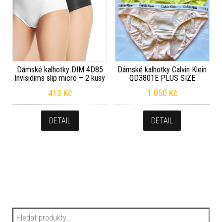
Dámské kalhotky DIM 4D85
Dámské kalhotky Calvin Klein
Invisidims slip micro – 2 kusy
QD3801E PLUS SIZE
413
Kč
1 050
Kč
DETAIL
DETAIL
Hledat: