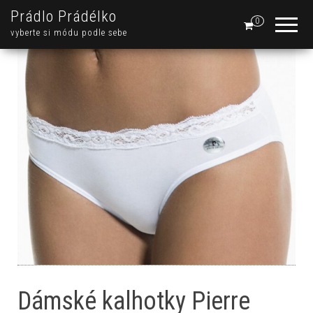
Prádlo Prádélko
0
vyberte si módu podle sebe
Dámské kalhotky Pierre