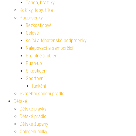
Tanga, brazilky
Košilky, topy, tílka
Podprsenky
Bezkosticové
Gelové
Kojící a těhotenské podprsenky
Nalepovací a samodržící
Pro plnější objem
Push-up
S kosticemi
Sportovní
funkční
Svatební spodní prádlo
Dětské
Dětské plavky
Dětské prádlo
Dětské župany
Oblečení holky