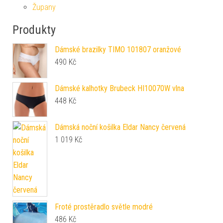
Župany
Produkty
Dámské brazilky TIMO 101807 oranžové
490
Kč
Dámské kalhotky Brubeck HI10070W vlna
448
Kč
Dámská noční košilka Eldar Nancy červená
1 019
Kč
Froté prostěradlo světle modré
486
Kč