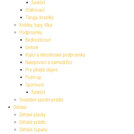
funkční
Stahovací
Tanga, brazilky
Košilky, topy, tílka
Podprsenky
Bezkosticové
Gelové
Kojící a těhotenské podprsenky
Nalepovací a samodržící
Pro plnější objem
Push-up
Sportovní
funkční
Svatební spodní prádlo
Dětské
Dětské plavky
Dětské prádlo
Dětské župany