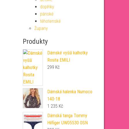
doplňky
pánské
těhotenské
Župany
Produkty
Dámské vyšší kalhotky
Rosita EMILI
299
Kč
Dámská halenka Numoco
140-18
1 235
Kč
Dámská tanga Tommy
Hilfiger UW05530 0SN