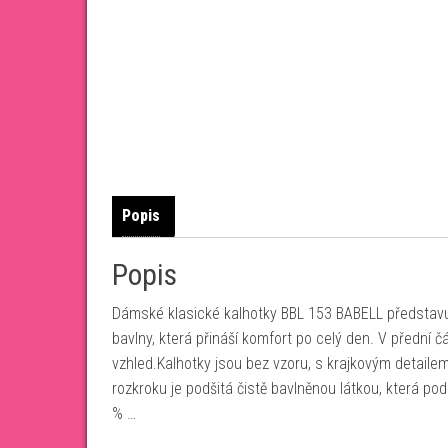
Popis
Popis
Dámské klasické kalhotky BBL 153 BABELL představují
bavlny, která přináší komfort po celý den. V přední 
vzhled.Kalhotky jsou bez vzoru, s krajkovým detailem,
rozkroku je podšitá čistě bavlněnou látkou, která po
% …