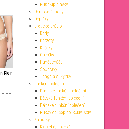
Push-up plavky
Dámské župany
Doplňky
Erotické prádlo
Body
Korzety
Košilky
Oblečky
Punčocháče
Soupravy
n Klein
Tanga a sukýnky
Funkční oblečení
Dámské funkční oblečení
Dětské funkční oblečení
Pánské funkční oblečení
Rukavice, čepice, kukly, šály
Kalhotky
Klasické, bokové