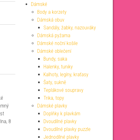
Dámské
Body a korzety
Dámská obuv
Sandály, žabky, nazouváky
Dámská pyžama
Dámské noční košile
Dámské oblečení
Bundy, saka
Halenky, tuniky
Kalhoty, legíny, kraťasy
Šaty, sukně
Teplákové soupravy
ké
Trika, topy
jemný
Dámské plavky
ást
Doplňky k plavkám
lna, 8
Dvoudílné plavky
Dvoudílné plavky puzzle
Jednodílné plavky