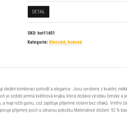
DETAIL
SKU:
hot11651
Kategorie:
Klasické, bokové
 ideální kombinaci pohodlí a elegance. Jsou vyrobeny z kvalitní, měk
části je ozdobí jemná květinová krajka, která dodává výrobku ženský a 
 a mají nižší gumu, což zajišťuje příjemné nošení bez otlaků. Vnitřní č
dporuje příjemný pocit a zdravou pokožku.Materiálové složení: 92 % bav