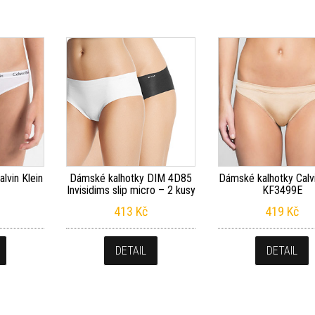
lvin Klein
Dámské kalhotky DIM 4D85
Dámské kalhotky Calvi
Invisidims slip micro – 2 kusy
KF3499E
413
Kč
419
Kč
DETAIL
DETAIL