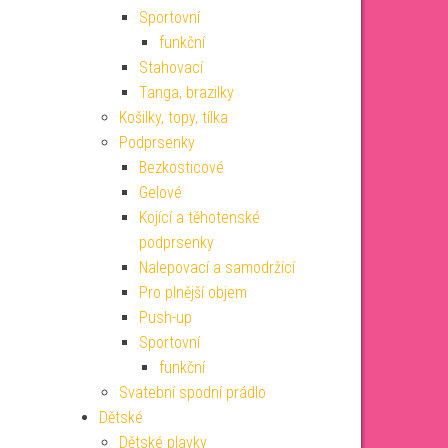
Sportovní
funkční
Stahovací
Tanga, brazilky
Košilky, topy, tílka
Podprsenky
Bezkosticové
Gelové
Kojící a těhotenské
podprsenky
Nalepovací a samodržící
Pro plnější objem
Push-up
Sportovní
funkční
Svatební spodní prádlo
Dětské
Dětské plavky