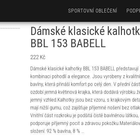
SPORTOVNÍ OBLEČENÍ
PODP
Dámské klasické kalhotk
BBL 153 BABELL
222
Kč
Dámské klasické kalhotky BBL 153 BABELL představují 
kombinaci pohodlí a elegance. Jsou vyrobeny z kvalitn
bavlny, která přináší komfort po celý den. V přední části
ozdobí jemná květinová krajka, která dodává výrobku ž
jemný vzhled.Kalhotky jsou bez vzoru, s krajkovým deta
mají nižší gumu, což zajišťuje příjemné nošení bez otlak
Vnitřní část rozkroku je podšitá čistě bavlněnou látkou,
podporuje příjemný pocit a zdravou pokožku.Materiálo
složení: 92 % bavlna, 8 % …