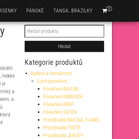
0
RSENKY
PÁNSKÉ
TANGA, BRAZILKY
y
Hledat:
Hledat
Kategorie produktů
ideální
Bydlení a domácnost
í, měkké
Ložní povlečení
 je
Povlečení BAVLNA
enský a
Povlečení DAMAŠEK
ilem, a
Povlečení KREP
ů.
Povlečení SATÉN
 která
Prostěradla BAVLNA, FLANEL
vé
Prostěradla FROTÉ
Prostěradla JERSEY