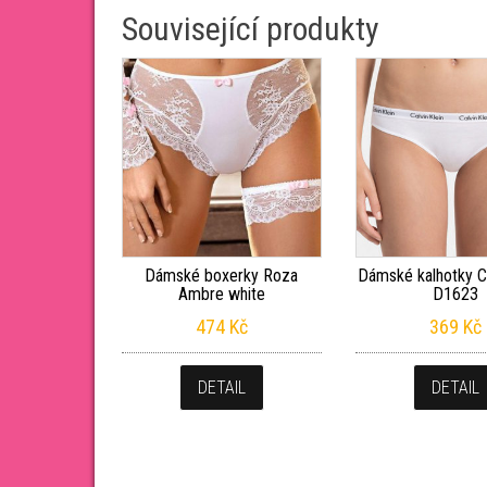
Související produkty
Dámské boxerky Roza
Dámské kalhotky Ca
Ambre white
D1623
474
Kč
369
Kč
DETAIL
DETAIL