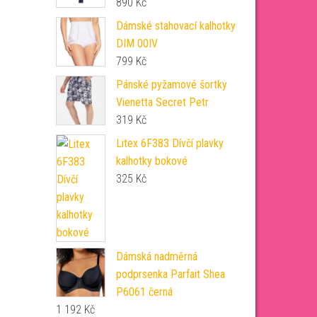
890
Kč
Dámské stahovací kalhotky
DIM 00IV
799
Kč
Pánské pyžamové šortky
Vienetta Secret Petr
319
Kč
Litex 6F383 Dívčí plavky
kalhotky bokové
325
Kč
Dámská nadměrná
podprsenka Parfait Shea
P6061 černá
1 192
Kč