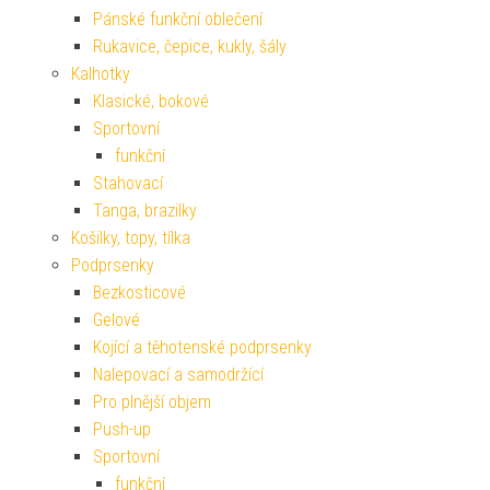
Pánské funkční oblečení
Rukavice, čepice, kukly, šály
Kalhotky
Klasické, bokové
Sportovní
funkční
Stahovací
Tanga, brazilky
Košilky, topy, tílka
Podprsenky
Bezkosticové
Gelové
Kojící a těhotenské podprsenky
Nalepovací a samodržící
Pro plnější objem
Push-up
Sportovní
funkční