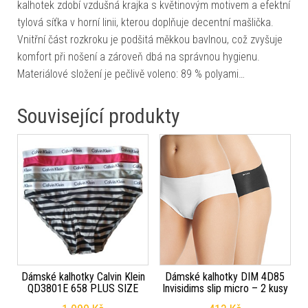
kalhotek zdobí vzdušná krajka s květinovým motivem a efektní
tylová síťka v horní linii, kterou doplňuje decentní mašlička.
Vnitřní část rozkroku je podšitá měkkou bavlnou, což zvyšuje
komfort při nošení a zároveň dbá na správnou hygienu.
Materiálové složení je pečlivě voleno: 89 % polyami…
Související produkty
Dámské kalhotky Calvin Klein
Dámské kalhotky DIM 4D85
QD3801E 658 PLUS SIZE
Invisidims slip micro – 2 kusy