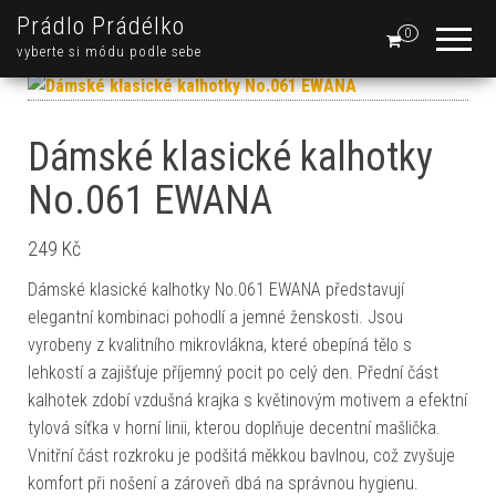
Prádlo Prádélko
0
vyberte si módu podle sebe
Dámské klasické kalhotky
No.061 EWANA
249
Kč
Dámské klasické kalhotky No.061 EWANA představují
elegantní kombinaci pohodlí a jemné ženskosti. Jsou
vyrobeny z kvalitního mikrovlákna, které obepíná tělo s
lehkostí a zajišťuje příjemný pocit po celý den. Přední část
kalhotek zdobí vzdušná krajka s květinovým motivem a efektní
tylová síťka v horní linii, kterou doplňuje decentní mašlička.
Vnitřní část rozkroku je podšitá měkkou bavlnou, což zvyšuje
komfort při nošení a zároveň dbá na správnou hygienu.