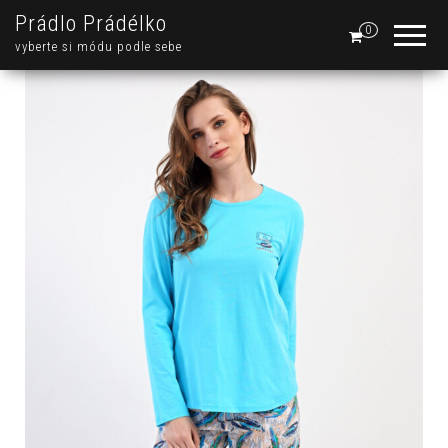
Prádlo Prádélko
0
vyberte si módu podle sebe