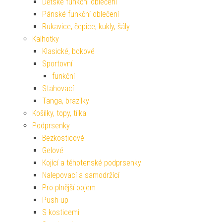
Dětské funkční oblečení
Pánské funkční oblečení
Rukavice, čepice, kukly, šály
Kalhotky
Klasické, bokové
Sportovní
funkční
Stahovací
Tanga, brazilky
Košilky, topy, tílka
Podprsenky
Bezkosticové
Gelové
Kojící a těhotenské podprsenky
Nalepovací a samodržící
Pro plnější objem
Push-up
S kosticemi