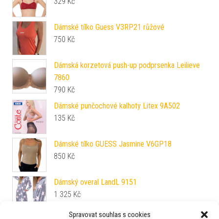
329
Kč
Dámské tílko Guess V3RP21 růžové
750
Kč
Dámská korzetová push-up podprsenka Leilieve
7860
790
Kč
Dámské punčochové kalhoty Litex 9A502
135
Kč
Dámské tílko GUESS Jasmine V6GP18
850
Kč
Dámský overal LandL 9151
1 325
Kč
Spravovat souhlas s cookies