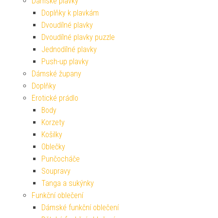
Dámské plavky
Doplňky k plavkám
Dvoudílné plavky
Dvoudílné plavky puzzle
Jednodílné plavky
Push-up plavky
Dámské župany
Doplňky
Erotické prádlo
Body
Korzety
Košilky
Oblečky
Punčocháče
Soupravy
Tanga a sukýnky
Funkční oblečení
Dámské funkční oblečení