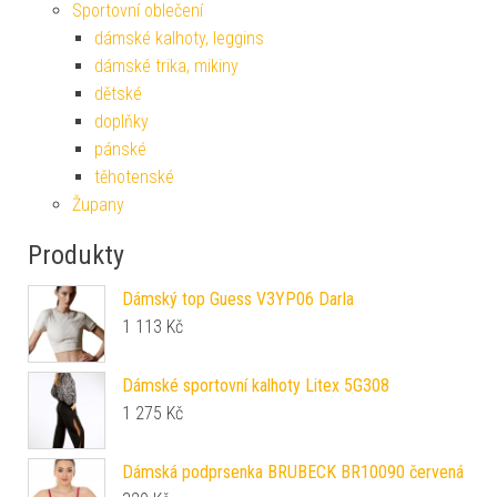
Sportovní oblečení
dámské kalhoty, leggins
dámské trika, mikiny
dětské
doplňky
pánské
těhotenské
Župany
Produkty
Dámský top Guess V3YP06 Darla
1 113
Kč
Dámské sportovní kalhoty Litex 5G308
1 275
Kč
Dámská podprsenka BRUBECK BR10090 červená