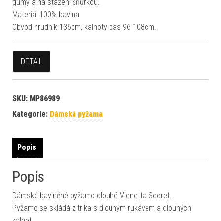
gumy a na stažení šňůrkou.
Materiál 100% bavlna
Obvod hrudník 136cm, kalhoty pas 96-108cm.
DETAIL
SKU:
MP86989
Kategorie:
Dámská pyžama
Popis
Popis
Dámské bavlněné pyžamo dlouhé Vienetta Secret.
Pyžamo se skládá z trika s dlouhým rukávem a dlouhých
kalhot.