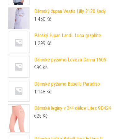
Dámský župan Vestis Lilly 2120 šedý
1 450
Kč
Pánský župan LandL Luca graphite
1 299
Kč
Dámské pyžamo Leveza Danna 1505
999
Kč
Dámské pyžamo Babella Paradiso
1 148
Kč
Dámské legíny v 3/4 délce Litex 9D424
625
Kč
Dámské tričko Babell Inea Edition II