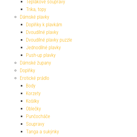
Teplákové soupravy
Trika, topy
Dámské plavky
Doplňky k plavkám
Dvoudílné plavky
Dvoudílné plavky puzzle
Jednodílné plavky
Push-up plavky
Dámské župany
Doplňky
Erotické prádlo
Body
Korzety
Košilky
Oblečky
Punčocháče
Soupravy
Tanga a sukýnky