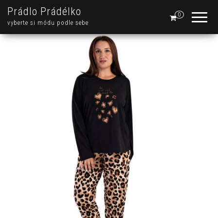
Prádlo Prádélko
0
vyberte si módu podle sebe