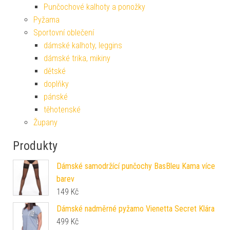
Punčochové kalhoty a ponožky
Pyžama
Sportovní oblečení
dámské kalhoty, leggins
dámské trika, mikiny
dětské
doplňky
pánské
těhotenské
Župany
Produkty
Dámské samodržící punčochy BasBleu Kama více
barev
149
Kč
Dámské nadměrné pyžamo Vienetta Secret Klára
499
Kč