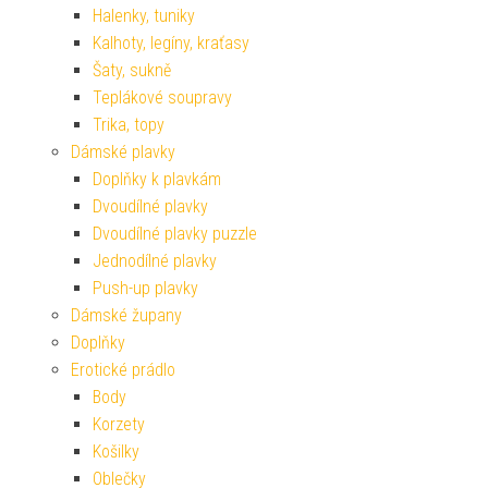
Halenky, tuniky
Kalhoty, legíny, kraťasy
Šaty, sukně
Teplákové soupravy
Trika, topy
Dámské plavky
Doplňky k plavkám
Dvoudílné plavky
Dvoudílné plavky puzzle
Jednodílné plavky
Push-up plavky
Dámské župany
Doplňky
Erotické prádlo
Body
Korzety
Košilky
Oblečky