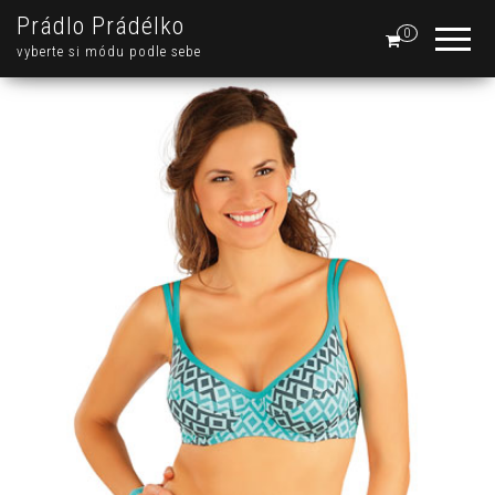
Prádlo Prádélko
0
vyberte si módu podle sebe