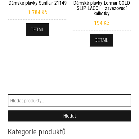
Dámské plavky Sunflair 21149
Dámské plavky Lormar GOLD
SLIP LACCI – zavazovací
1 784
Kč
kalhotky
194
Kč
DETAIL
DETAIL
Hledat:
Hledat
Kategorie produktů