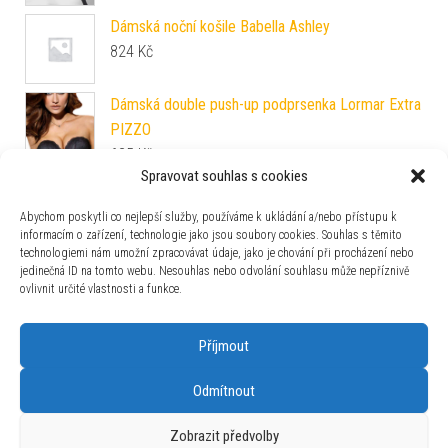
Dámská noční košile Babella Ashley
824
Kč
Dámská double push-up podprsenka Lormar Extra
PIZZO
635
Kč
Spravovat souhlas s cookies
Dámské sako Litex J1267 závodní
4 125
Kč
Abychom poskytli co nejlepší služby, používáme k ukládání a/nebo přístupu k
informacím o zařízení, technologie jako jsou soubory cookies. Souhlas s těmito
technologiemi nám umožní zpracovávat údaje, jako je chování při procházení nebo
Dámská podprsenka Leilieve 7402
jedinečná ID na tomto webu. Nesouhlas nebo odvolání souhlasu může nepříznivě
750
Kč
ovlivnit určité vlastnosti a funkce.
Příjmout
Odmítnout
Používáme WordPress (v češtině).
|
Šablona: Bulk Shop
| ACIT
Zobrazit předvolby
s.r.o. Chodovská 228/3 Praha 4 IČ: 26454424