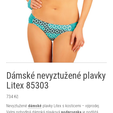
Dámské nevyztužené plavky
Litex 85303
734
Kč
Nevyztužené
dámské
plavky Litex s kosticemi – výprodej.
Velmi pohodlná dámská plavková
podprsenka
je podšitá.