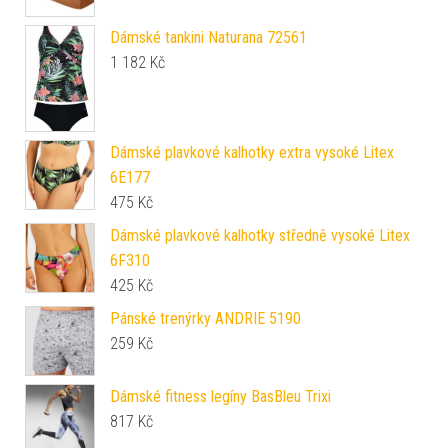
Dámské tankini Naturana 72561
1 182
Kč
Dámské plavkové kalhotky extra vysoké Litex
6E177
475
Kč
Dámské plavkové kalhotky středně vysoké Litex
6F310
425
Kč
Pánské trenýrky ANDRIE 5190
259
Kč
Dámské fitness legíny BasBleu Trixi
817
Kč