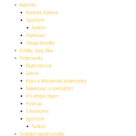
Kalhotky
Klasické, bokové
Sportovní
funkční
Stahovací
Tanga, brazilky
Košilky, topy, tílka
Podprsenky
Bezkosticové
Gelové
Kojící a těhotenské podprsenky
Nalepovací a samodržící
Pro plnější objem
Push-up
S kosticemi
Sportovní
funkční
Svatební spodní prádlo