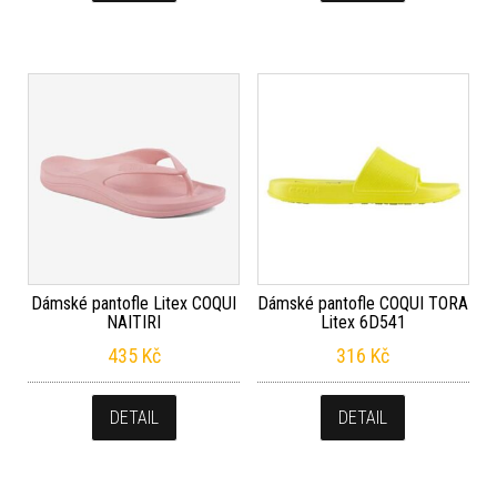
Dámské pantofle Litex COQUI
Dámské pantofle COQUI TORA
NAITIRI
Litex 6D541
435
Kč
316
Kč
DETAIL
DETAIL