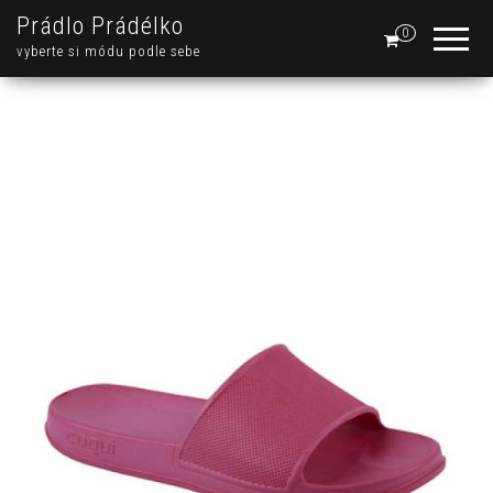
Prádlo Prádélko
0
vyberte si módu podle sebe