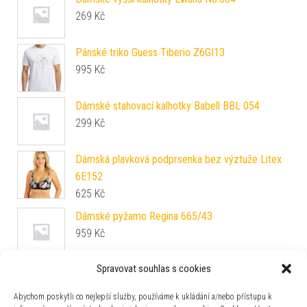
269
Kč
Pánské triko Guess Tiberio Z6GI13
995
Kč
Dámské stahovací kalhotky Babell BBL 054
299
Kč
Dámská plavková podprsenka bez výztuže Litex
6E152
625
Kč
Dámské pyžamo Regina 665/43
959
Kč
Spravovat souhlas s cookies
Dámské formovací kalhotky Lisca Alegra 22140
tělové
Abychom poskytli co nejlepší služby, používáme k ukládání a/nebo přístupu k
785
Kč