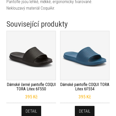
Pantofle jsou lehké, měkké, ergonomicky tvarované.
Neklouzavý materiál CoquiAir.
Související produkty
Dámské černé pantofle COQUI
Dámské pantofle COQUI TORA
TORA Litex 6F550
Litex 6F554
395
Kč
395
Kč
DETAIL
DETAIL