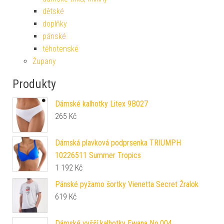
dětské
doplňky
pánské
těhotenské
Župany
Produkty
Dámské kalhotky Litex 9B027
265
Kč
Dámská plavková podprsenka TRIUMPH
10226511 Summer Tropics
1 192
Kč
Pánské pyžamo šortky Vienetta Secret Žralok
619
Kč
Dámské vyšší kalhotky Ewana No.004