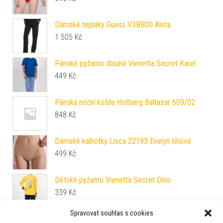
Dámské tepláky Guess V3BB00 Aleta
1 505
Kč
Pánské pyžamo dlouhé Vienetta Secret Karel
449
Kč
Pánská noční košile Hotberg Baltazar 609/02
848
Kč
Dámské kalhotky Lisca 22193 Evelyn tělové
499
Kč
Dětské pyžamo Vienetta Secret Dino
339
Kč
Spravovat souhlas s cookies
Dámská noční košile TARO Mariella 3543