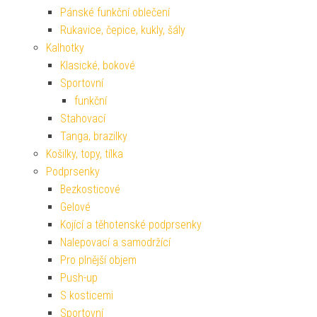
Pánské funkční oblečení
Rukavice, čepice, kukly, šály
Kalhotky
Klasické, bokové
Sportovní
funkční
Stahovací
Tanga, brazilky
Košilky, topy, tílka
Podprsenky
Bezkosticové
Gelové
Kojící a těhotenské podprsenky
Nalepovací a samodržící
Pro plnější objem
Push-up
S kosticemi
Sportovní