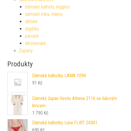
dámské kalhoty, leggins
dámské trika, mikiny
dětské
doplňky
pánské
těhotenské
Župany
Produkty
Dámské kalhotky LAMA 1094
91
Kč
Dámský župan Vestis Athena 2116 se šálovým
límcem
1 790
Kč
Dámské kalhotky Luna FLIRT 24301
690
Kč