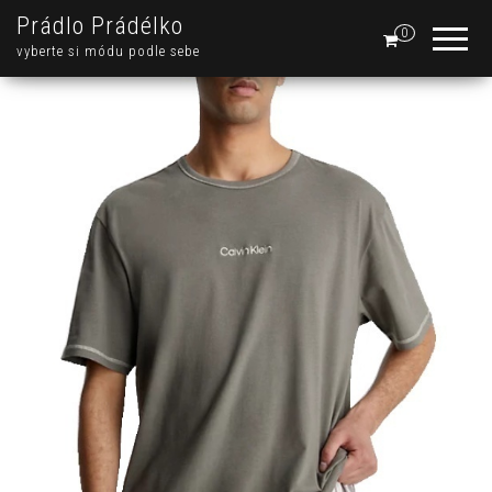
Prádlo Prádélko
0
vyberte si módu podle sebe