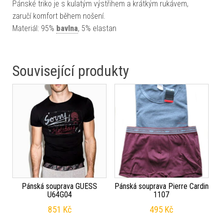
Pánské triko je s kulatým výstřihem a krátkým rukávem,
zaručí komfort během nošení.
Materiál: 95%
bavlna
, 5% elastan
Související produkty
Pánská souprava GUESS
Pánská souprava Pierre Cardin
U64G04
1107
851
Kč
495
Kč