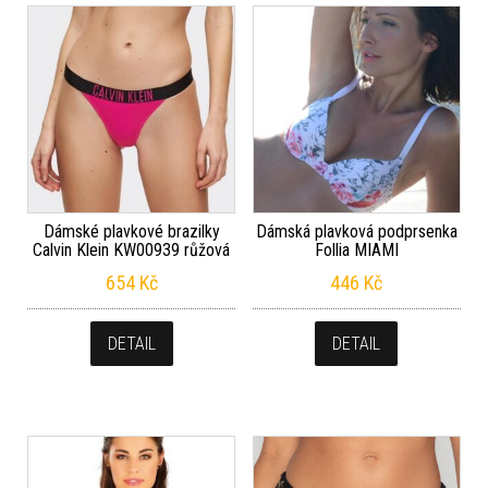
Dámské plavkové brazilky
Dámská plavková podprsenka
Calvin Klein KW00939 růžová
Follia MIAMI
654
Kč
446
Kč
DETAIL
DETAIL