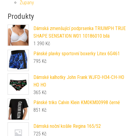
Župany
Produkty
Dámská zmenšující podprsenka TRIUMPH TRUE
SHAPE SENSATION W01 10186010 bílá
1 390
Kč
Pánské plavky sportovní boxerky Litex 6G461
795
Kč
Dámské kalhotky John Frank WJFD-H34-CH-HO
HO HO
365
Kč
Pánské triko Calvin Klein KM0KM00998 černé
851
Kč
Dámská noční košile Regina 165/52
725
Kč