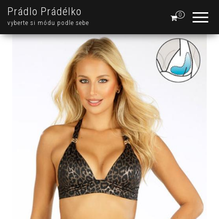
Prádlo Prádélko
0
vyberte si módu podle sebe