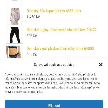
Dámský 3/4 župan Vestis 4856 Irbis
1 450
Kč
Dámské legíny těhotenské dlouhé Litex 9D422
695
Kč
Dámské vyšší plavkové kalhotky Litex 6F003
495
Kč
Spravovat souhlas s cookies
Pánské boxerky Litex 9B534
385
Kč
Abychom poskytli co nejlepší služby, používáme k ukládání a/nebo přístupu k
informacím o zařízení, technologie jako jsou soubory cookies. Souhlas s těmito
technologiemi nám umožní zpracovávat údaje, jako je chování při procházení nebo
Dámská bezkosticová podprsenka Naturana 5119
jedinečná ID na tomto webu. Nesouhlas nebo odvolání souhlasu může nepříznivě
1 090
Kč
ovlivnit určité vlastnosti a funkce.
Příjmout