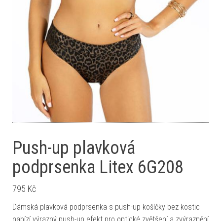
Push-up plavková
podprsenka Litex 6G208
795
Kč
Dámská plavková podprsenka s push-up košíčky bez kostic
nabízí výrazný push-up efekt pro optické zvětšení a zvýraznění