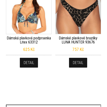
Dámská plavková podprsenka
Dámské plavkové brazilky
Litex 63312
LUNA HUNTER 93676
625
Kč
757
Kč
DETAIL
DETAIL