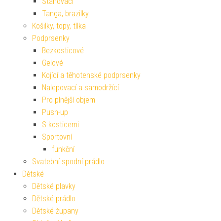
Stahovací
Tanga, brazilky
Košilky, topy, tílka
Podprsenky
Bezkosticové
Gelové
Kojící a těhotenské podprsenky
Nalepovací a samodržící
Pro plnější objem
Push-up
S kosticemi
Sportovní
funkční
Svatební spodní prádlo
Dětské
Dětské plavky
Dětské prádlo
Dětské župany