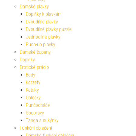
Dámské plavky
Doplňky k plavkám
Dvoudílné plavky
Dvoudílné plavky puzzle
Jednodílné plavky
Push-up plavky
Dámské župany
Doplňky
Erotické prádlo
Body
Korzety
Košilky
Oblečky
Punčocháče
Soupravy
Tanga a sukýnky
Funkční oblečení
Dámské funkční oblečení