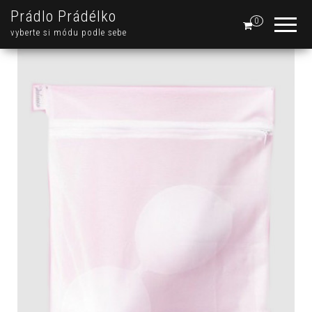
Prádlo Prádélko
0
vyberte si módu podle sebe