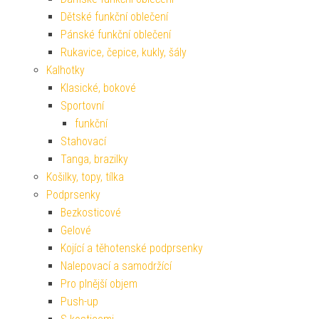
Dětské funkční oblečení
Pánské funkční oblečení
Rukavice, čepice, kukly, šály
Kalhotky
Klasické, bokové
Sportovní
funkční
Stahovací
Tanga, brazilky
Košilky, topy, tílka
Podprsenky
Bezkosticové
Gelové
Kojící a těhotenské podprsenky
Nalepovací a samodržící
Pro plnější objem
Push-up