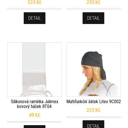
335
Kč
255
Kč
DETAIL
DETAIL
Silikonová ramínka Julimex
Multifunkční šátek Litex 9C002
kovový háček RT04
225
Kč
49
Kč
DETAIL