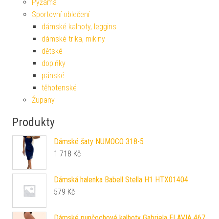
Pyžama
Sportovní oblečení
dámské kalhoty, leggins
dámské trika, mikiny
dětské
doplňky
pánské
těhotenské
Župany
Produkty
Dámské šaty NUMOCO 318-5
1 718
Kč
Dámská halenka Babell Stella H1 HTX01404
579
Kč
Dámské punčochové kalhoty Gabriela FLAVIA 467