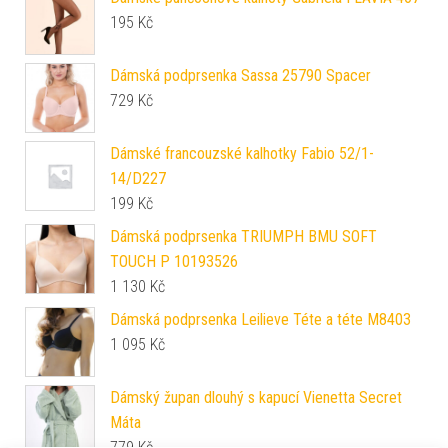
195
Kč
Dámská podprsenka Sassa 25790 Spacer
729
Kč
Dámské francouzské kalhotky Fabio 52/1-
14/D227
199
Kč
Dámská podprsenka TRIUMPH BMU SOFT
TOUCH P 10193526
1 130
Kč
Dámská podprsenka Leilieve Téte a téte M8403
1 095
Kč
Dámský župan dlouhý s kapucí Vienetta Secret
Máta
779
Kč