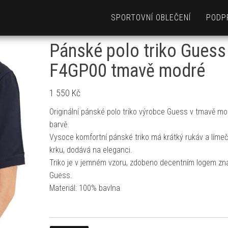
SPORTOVNÍ OBLEČENÍ
PODP
Pánské polo triko Guess
F4GP00 tmavě modré
1 550
Kč
Originální pánské polo triko výrobce Guess v tmavě m
barvě.
Vysoce komfortní pánské triko má krátký rukáv a líme
krku, dodává na eleganci.
Triko je v jemném vzoru, zdobeno decentním logem zn
Guess.
Materiál: 100% bavlna