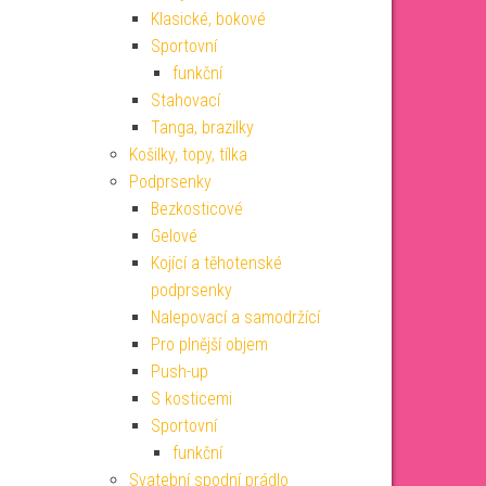
Klasické, bokové
Sportovní
funkční
Stahovací
Tanga, brazilky
Košilky, topy, tílka
Podprsenky
Bezkosticové
Gelové
Kojící a těhotenské
podprsenky
Nalepovací a samodržící
Pro plnější objem
Push-up
S kosticemi
Sportovní
funkční
Svatební spodní prádlo