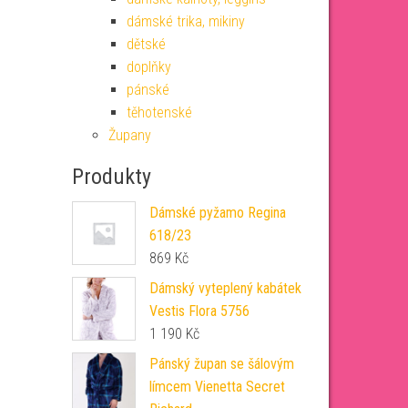
dámské trika, mikiny
dětské
doplňky
pánské
těhotenské
Župany
Produkty
Dámské pyžamo Regina
618/23
869
Kč
Dámský vyteplený kabátek
Vestis Flora 5756
1 190
Kč
Pánský župan se šálovým
límcem Vienetta Secret